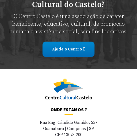
Cultural do Castelo?
O Centro Castelo é uma associação de caráter
beneficente, educativo, cultural, de promoção
humana e assistência social, sem fins lucrativos.
Ajude o Centro
ONDE ESTAMOS ?
Rua Eng. Cândido Gomide, 557
Guanabara | Campinas | SP
CEP 13073-200