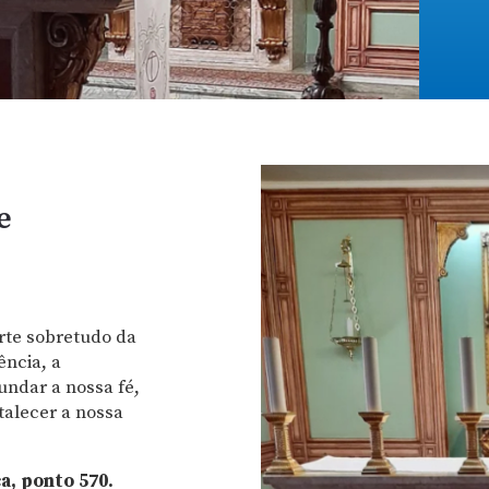
e
rte sobretudo da
ência, a
undar a nossa fé,
talecer a nossa
a, ponto 570.