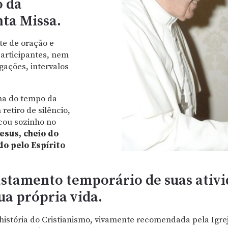
o da
nta Missa.
te de oração e
participantes, nem
gações, intervalos
na do tempo da
etiro de silêncio,
cou sozinho no
Jesus, cheio do
do pelo Espírito
fastamento temporário de suas ativ
ua própria vida.
a história do Cristianismo, vivamente recomendada pela Ig