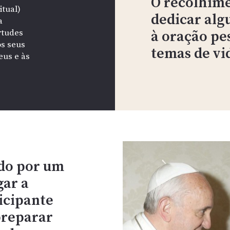
O recolhime
itual)
dedicar alg
a
irtudes
à oração pes
os seus
temas de vid
eus e às
ido por um
gar a
icipante
preparar