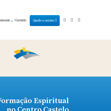
sionais
Contato
Ajude o centro
Formação Espiritual
no Centro Castelo